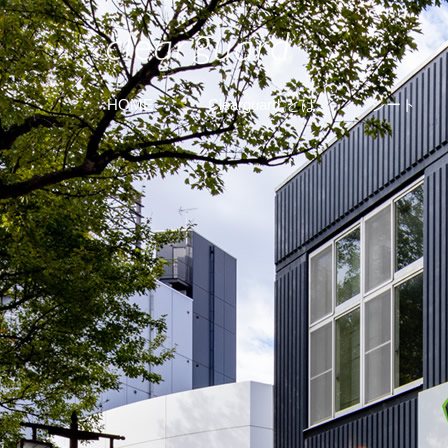
HOME
Clearguard
とは
シート
®