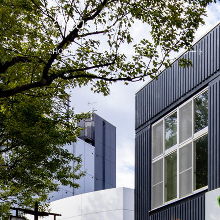
HOME
Clearguard
とは
シート
®