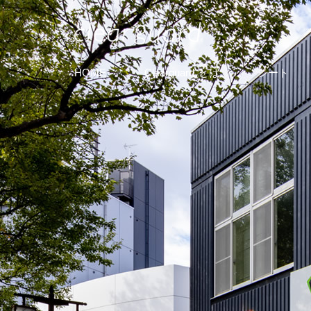
HOME
Clearguard
とは
シート
®