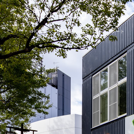
HOME
Clearguard
とは
シート
®