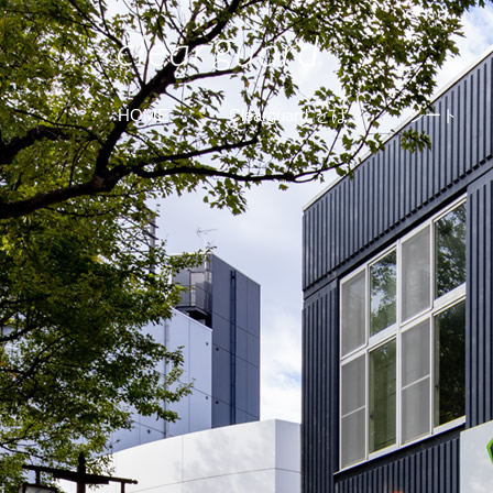
HOME
Clearguard
とは
シート
®