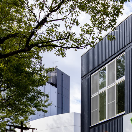
HOME
Clearguard
とは
シート
®